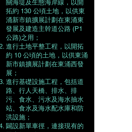
關海堤及生態海岸線，以開
拓約 130 公頃土地，以供東
涌新市鎮擴展計劃在東涌東
發展及建造主幹道公路 (P1
公路)之用；
進行土地平整工程，以開拓
約 10 公頃的土地，以供東涌
新市鎮擴展計劃在東涌西發
展；
進行基礎設施工程，包括道
路、行人天橋、排水、排
污、食水、污水及海水抽水
站、食水及海水配水庫和防
洪設施；
闢設新單車徑，連接現有的