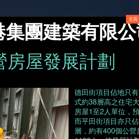
主頁
港集團建築有限公
營房屋發展計劃
德田街項目佔地只有約
式約38層高之住宅大
房屋1至2人單位，預
而平田街項目亦只佔地
層，約有400個公