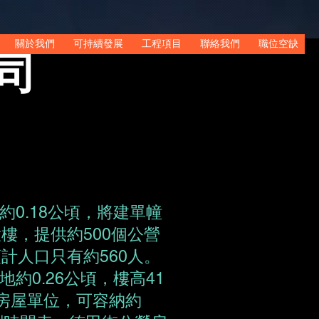
​關於我們
可持續發展
工程項目
聯絡我們
職位空缺
司
0.18公頃，將建單幢
樓，提供約500個公營
計人口只有約560人。
約0.26公頃，樓高41
營房屋單位，可容納約