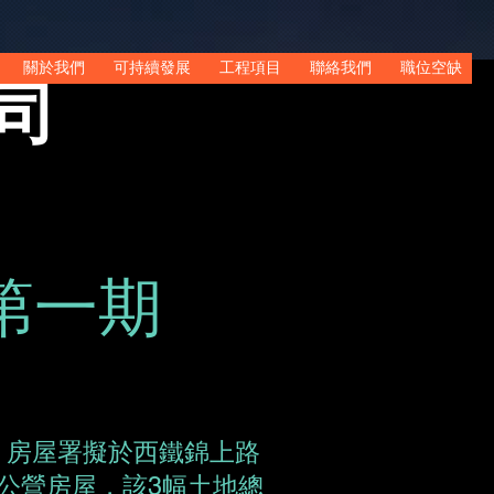
​關於我們
可持續發展
工程項目
聯絡我們
職位空缺
司
第一期
，房屋署擬於西鐵錦上路
公營房屋，該3幅土地總