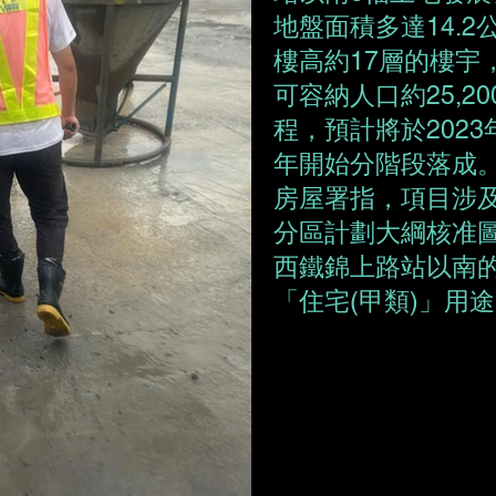
地盤面積多達14.2
樓高約17層的樓宇
可容納人口約25,2
程，預計將於2023
年開始分階段落成
房屋署指，項目涉
分區計劃大綱核准圖編號
西鐵錦上路站以南
「住宅(甲類)」用