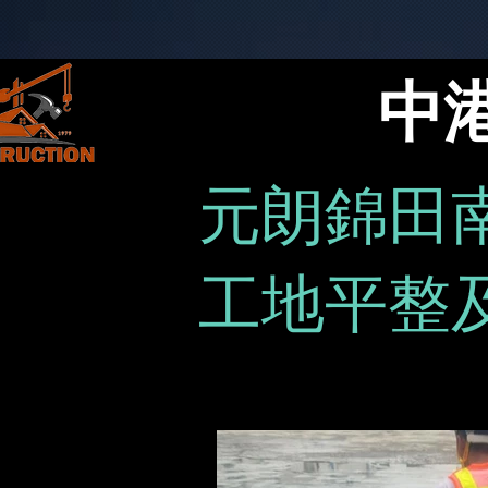
中
元朗錦田
工地平整