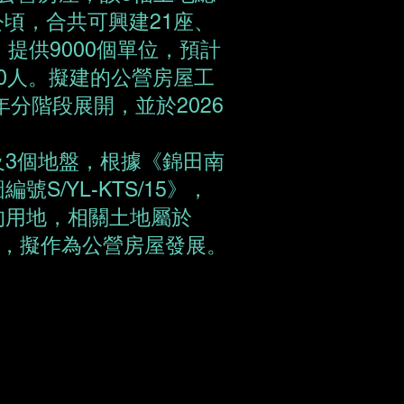
公頃，合共可興建21座、
，提供9000個單位，預計
00人。擬建的公營房屋工
年分階段展開，並於2026
。
及3個地盤，根據《錦田南
S/YL-KTS/15》，
的用地，相關土地屬於
途，擬作為公營房屋發展。